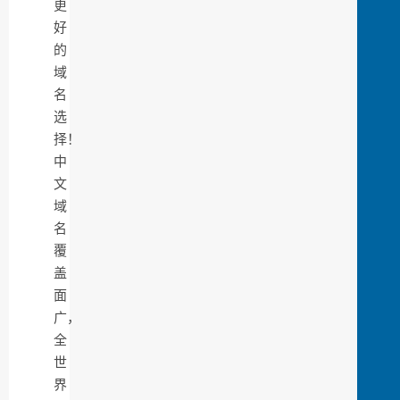
更
好
的
域
名
选
择！
中
文
域
名
覆
盖
面
广，
全
世
界