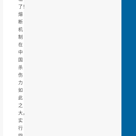
了！
熔
断
机
制
在
中
国
杀
伤
力
如
此
之
大，
实
行
四