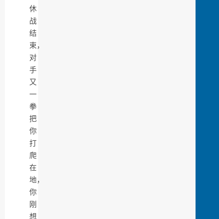
休
战
结
束，
对
手
又
一
拳
把
你
打
爬
在
地，
你
刚
想