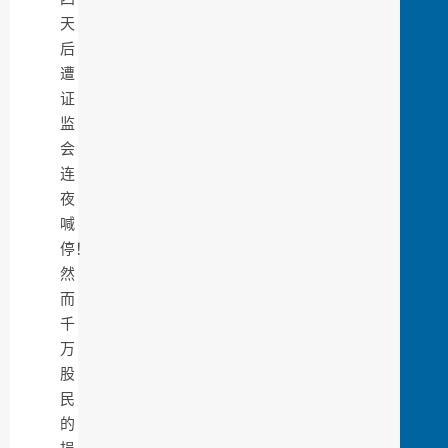
天
后
遭
证
监
会
连
夜
喊
停！
然
而
千
万
股
民
的