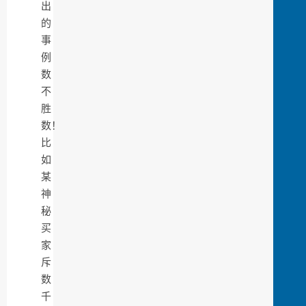
出
的
事
例
数
不
胜
数！
比
如
某
神
秘
买
家
斥
数
千