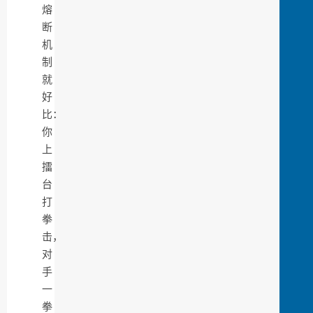
熔
断
机
制
就
好
比：
你
上
擂
台
打
拳
击，
对
手
一
拳