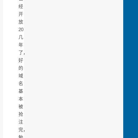
经
开
放
20
几
年
了，
好
的
域
名
基
本
被
抢
注
完，
勉