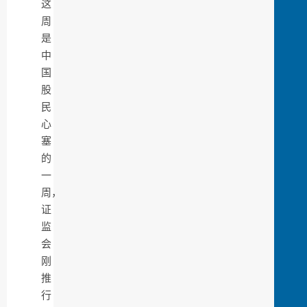
这
周
是
中
国
股
民
心
塞
的
一
周，
证
监
会
刚
推
行