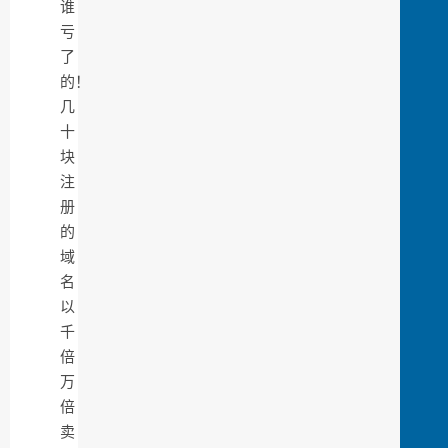
谁
亏
了
的！
几
十
块
注
册
的
域
名
以
千
倍
万
倍
卖