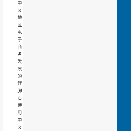
中
文
地
区
电
子
商
务
发
展
的
绊
脚
石，
使
用
中
文