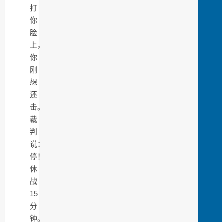
打
你
脸
上，
你
刚
想
还
击。
裁
判
说：
停！
休
战
15
分
钟。