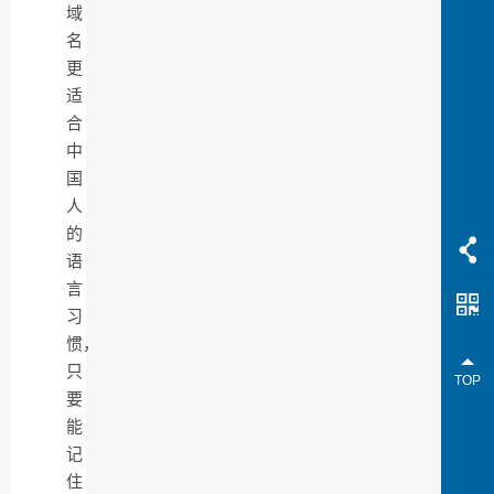
域
名
更
适
合
中
国
人
的
语
言
习
惯，
只
TOP
要
能
记
住