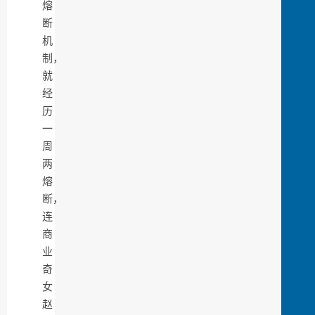
熔
断
机
制，
就
经
历
一
周
两
熔
断，
连
商
业
奇
女
赵