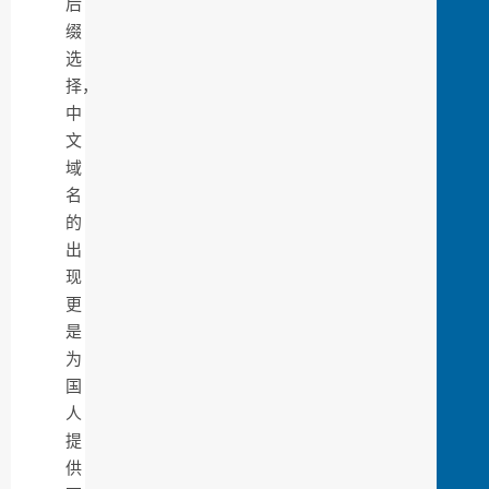
后
缀
选
择，
中
文
域
名
的
出
现
更
是
为
国
人
提
供