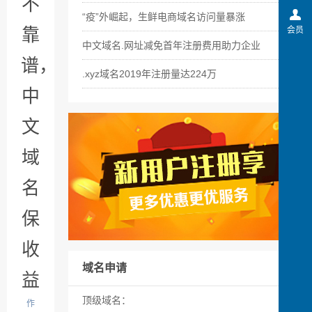
不
“疫”外崛起，生鲜电商域名访问量暴涨
靠
会员
中文域名.网址减免首年注册费用助力企业
谱，
.xyz域名2019年注册量达224万
中
文
域
名
保
收
域名申请
益
顶级域名：
作