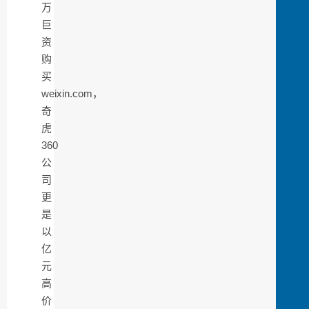
万
巨
资
购
买
weixin.com，
奇
虎
360
公
司
更
是
以
亿
元
高
价