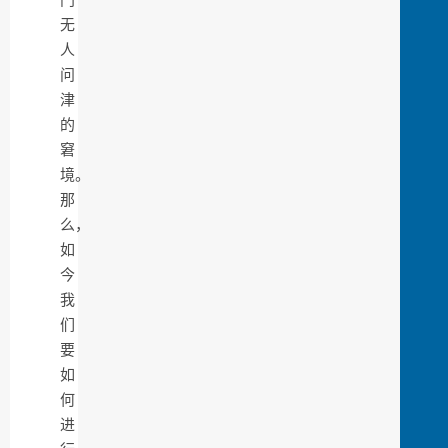
无
人
问
津
的
窘
境。
那
么，
如
今
我
们
要
如
何
进