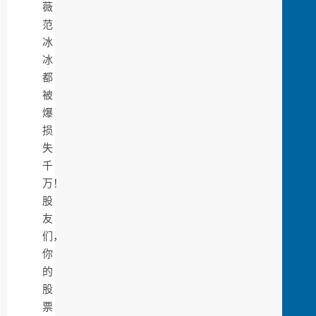
薇
范
冰
冰
都
被
爆
损
失
千
万！
股
友
们，
你
的
股
票