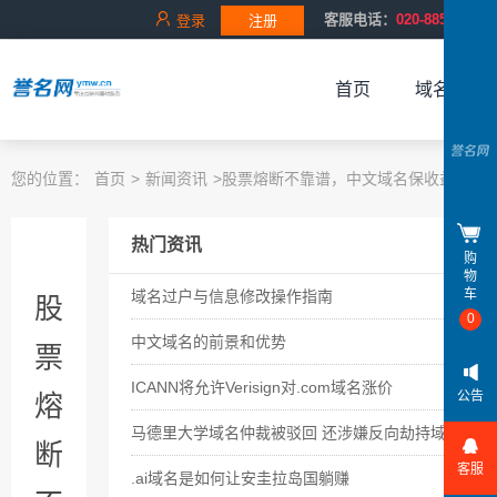
客服电话：
020-88528343
登录
注册
首页
域名服务
您的位置：
首页
>
新闻资讯
>
股票熔断不靠谱，中文域名保收益
热门资讯
购
物
车
域名过户与信息修改操作指南
股
0
中文域名的前景和优势
票
ICANN将允许Verisign对.com域名涨价
公告
熔
马德里大学域名仲裁被驳回 还涉嫌反向劫持域名
断
客服
.ai域名是如何让安圭拉岛国躺赚