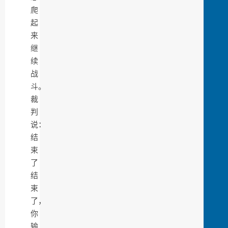
爬
起
来
继
续
战
斗。
裁
判
说：
结
束
了
结
束
了，
你
输