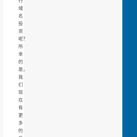
行
域
名
投
资
呢？
所
幸
的
是，
我
们
现
在
有
更
多
的