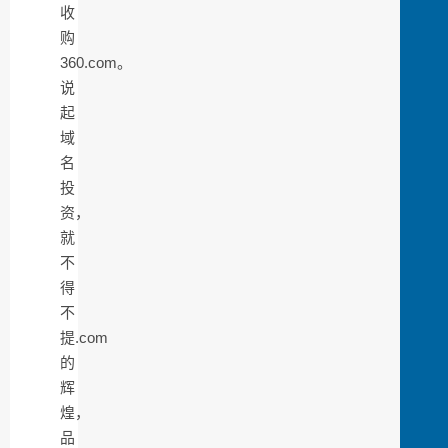
收
购
360.com。
说
起
域
名
投
资，
就
不
得
不
提.com
的
辉
煌，
品