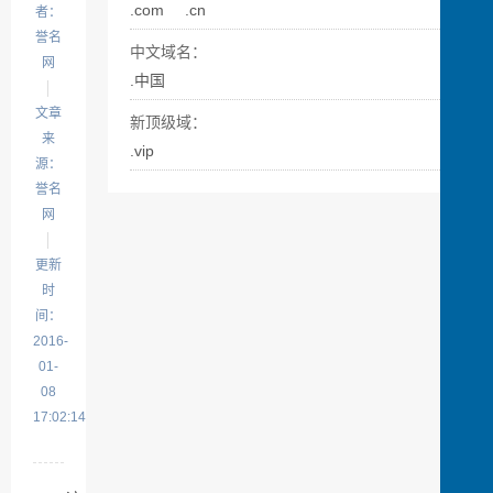
.com
.cn
者：
誉名
中文域名：
网
.中国
文章
新顶级域：
来
.vip
源：
誉名
网
更新
时
间：
2016-
01-
08
17:02:14