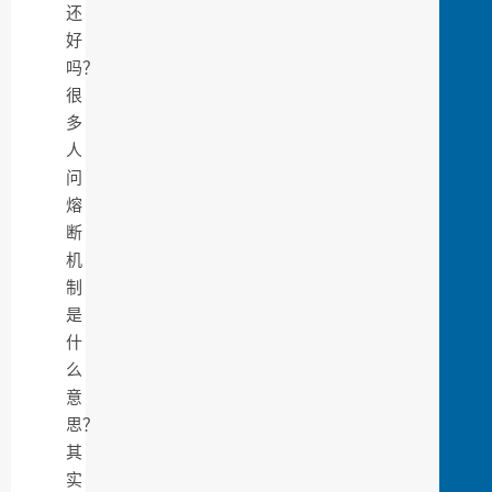
还
好
吗？
很
多
人
问
熔
断
机
制
是
什
么
意
思？
其
实