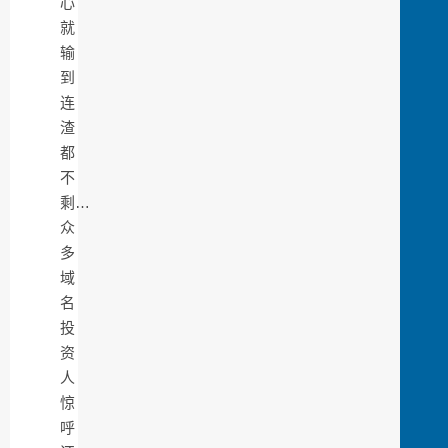
心
就
输
到
连
渣
都
不
剩…
众
多
域
名
投
资
人
惊
呼