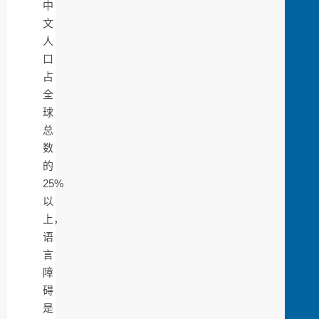
中
文
人
口
占
全
球
总
数
的
25%
以
上，
语
言
障
碍
是