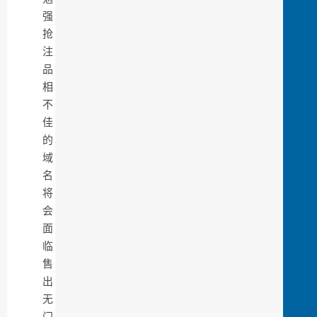
强
抢
注
品
相
不
佳
的
域
名
将
会
面
临
售
出
无
门