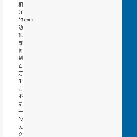
相
好
的.com
动
辄
要
价
到
百
万
千
万，
不
是
一
般
民
众