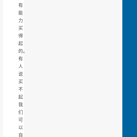
有
能
力
买
得
起
的。
有
人
说
买
不
起
我
们
可
以
自