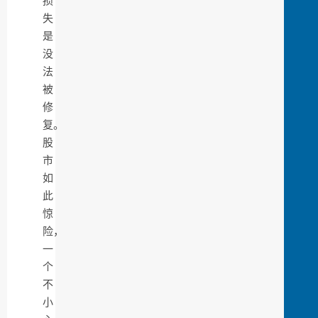
损
失
是
没
法
被
修
复。
股
市
如
此
惊
险，
一
个
不
小