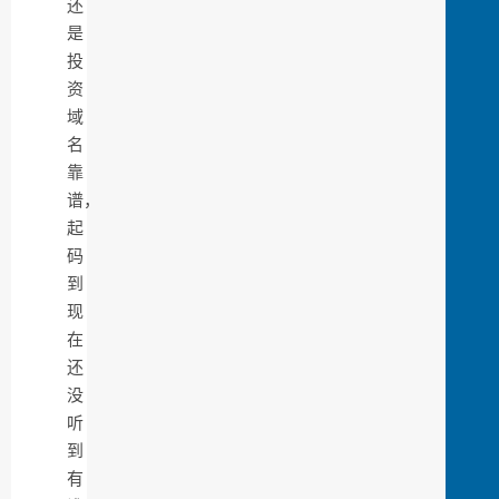
还
是
投
资
域
名
靠
谱，
起
码
到
现
在
还
没
听
到
有