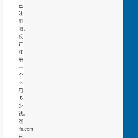
己
注
册
吧，
反
正
注
册
一
个
不
用
多
少
钱。
然
而.com
已