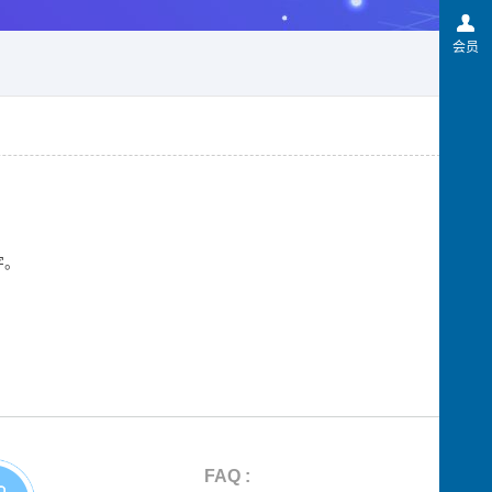
会员
字。
FAQ :