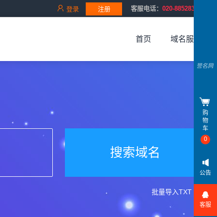
客服电话：
020-88528343
登录
注册
首页
域名服务
购
物
车
0
搜索域名
公告
批量导入TXT
客服