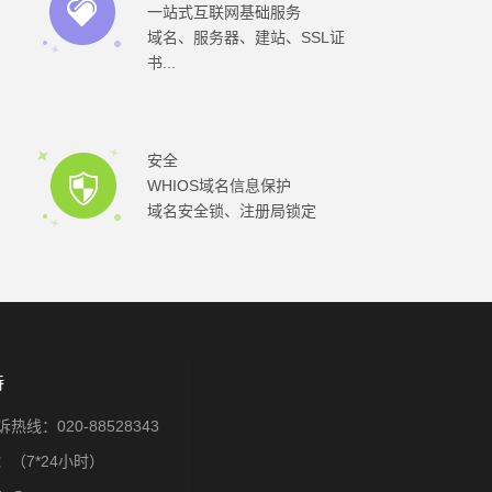
一站式互联网基础服务
域名、服务器、建站、SSL证
书...
安全
WHIOS域名信息保护
域名安全锁、注册局锁定
持
热线：020-88528343
（7*24小时）