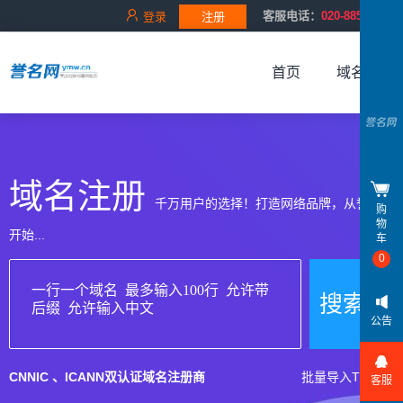
客服电话：
020-88528343
登录
注册
首页
域名服务
域名注册
千万用户的选择！打造网络品牌，从誉名网
购
物
开始...
车
0
搜索域
公告
CNNIC 、ICANN双认证域名注册商
批量导入TXT
客服
名