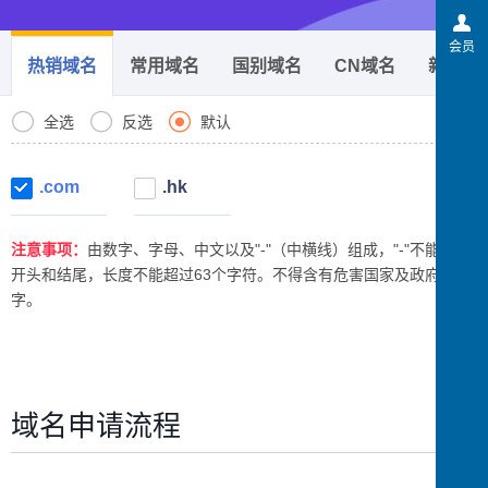
会员
热销域名
常用域名
国别域名
CN域名
新后缀



全选
反选
默认
.com
.hk
注意事项：
由数字、字母、中文以及"-"（中横线）组成，"-"不能用作
开头和结尾，长度不能超过63个字符。不得含有危害国家及政府的文
字。
域名申请流程